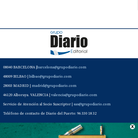
08040 BARCELONA |
barcelona@grupodiario.com
48009 BILBAO |
bilbao@grupodiario.com
28003 MADRID |
madrid@grupodiario.com
46120 Alboraya. VALENCIA |
valencia@grupodiario.com
Servicio de Atención al Socio Suscriptor |
sas@grupodiario.com
Teléfono de contacto de Diario del Puerto: 96 330 18 32
Contacto
Aviso Legal
Quiénes somos
Política de privacidad