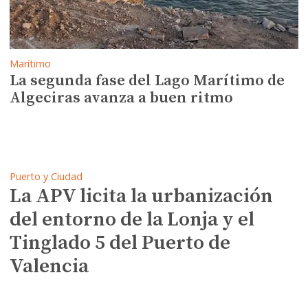
frente marítimo
Marítimo
La segunda fase del Lago Marítimo de
Algeciras avanza a buen ritmo
Puerto y Ciudad
La APV licita la urbanización
del entorno de la Lonja y el
Puerto y Ciudad
Tinglado 5 del Puerto de
Algeciras sitúa la inauguración
Valencia
de Alcaidesa Marina en el
último trimestre del año