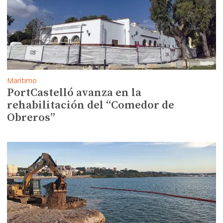
Alicante presenta la Travesía
Uniendo Faros
Marítimo
PortCastelló avanza en la
rehabilitación del “Comedor de
Obreros”
Puerto y Ciudad
Ayuntamiento y AP de
Santander impulsan los
proyectos para transformar el