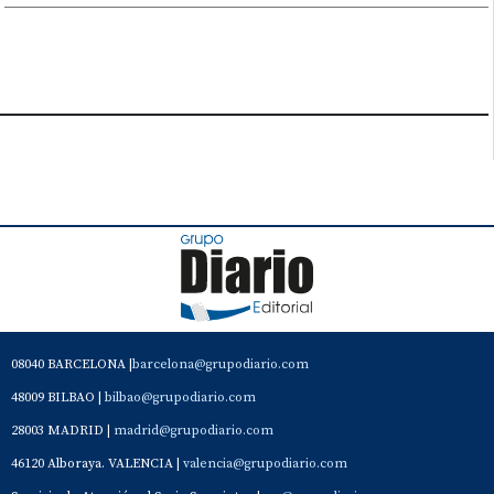
08040 BARCELONA |
barcelona@grupodiario.com
48009 BILBAO |
bilbao@grupodiario.com
28003 MADRID |
madrid@grupodiario.com
46120 Alboraya. VALENCIA |
valencia@grupodiario.com