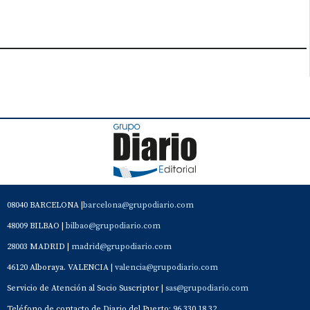
08040 BARCELONA |
barcelona@grupodiario.com
48009 BILBAO |
bilbao@grupodiario.com
28003 MADRID |
madrid@grupodiario.com
46120 Alboraya. VALENCIA |
valencia@grupodiario.com
Servicio de Atención al Socio Suscriptor |
sas@grupodiario.com
Teléfono de contacto de Diario del Puerto: 96 330 18 32