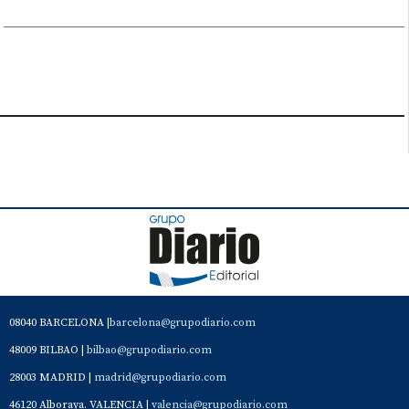
08040 BARCELONA |
barcelona@grupodiario.com
48009 BILBAO |
bilbao@grupodiario.com
28003 MADRID |
madrid@grupodiario.com
46120 Alboraya. VALENCIA |
valencia@grupodiario.com