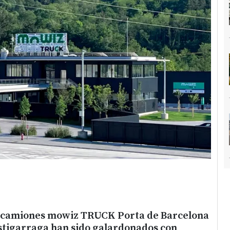
a camiones mowiz TRUCK Porta de Barcelona
tigarraga han sido galardonados con