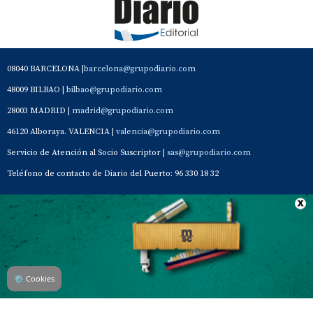
08040 BARCELONA |
barcelona@grupodiario.com
48009 BILBAO |
bilbao@grupodiario.com
28003 MADRID |
madrid@grupodiario.com
46120 Alboraya. VALENCIA |
valencia@grupodiario.com
Servicio de Atención al Socio Suscriptor |
sas@grupodiario.com
Teléfono de contacto de Diario del Puerto: 96 330 18 32
Contacto
Aviso Legal
Quiénes somos
Política de privacidad
⚙
Cookies