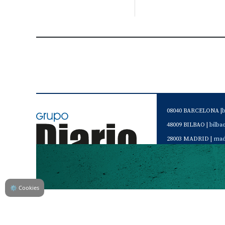
08040 BARCELONA |
48009 BILBAO |
bilb
28003 MADRID |
mad
46120 Alboraya. VAL
Servicio de Atención 
Teléfono de contacto 
⚙
Cookies