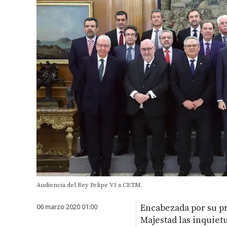
Audiencia del Rey Felipe VI a CETM.
06 marzo 2020 01:00
Encabezada por su pr
Majestad las inquietu