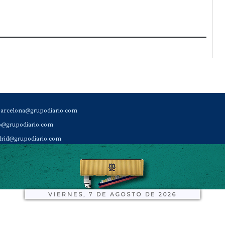
barcelona@grupodiario.com
ao@grupodiario.com
rid@grupodiario.com
ENCIA |
valencia@grupodiario.com
al Socio Suscriptor |
sas@grupodiario.com
de Diario del Puerto: 96 330 18 32
VIERNES, 7 DE AGOSTO DE 2026