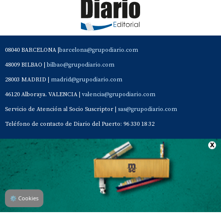
08040 BARCELONA |
barcelona@grupodiario.com
48009 BILBAO |
bilbao@grupodiario.com
28003 MADRID |
madrid@grupodiario.com
46120 Alboraya. VALENCIA |
valencia@grupodiario.com
Servicio de Atención al Socio Suscriptor |
sas@grupodiario.com
Teléfono de contacto de Diario del Puerto: 96 330 18 32
Contacto
Aviso Legal
Quiénes somos
Política de privacidad
⚙
Cookies