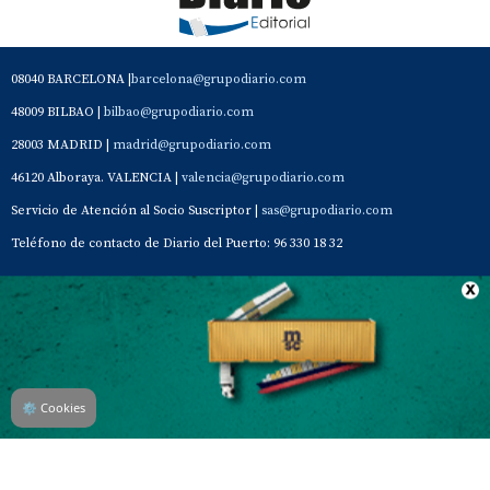
08040 BARCELONA |
barcelona@grupodiario.com
48009 BILBAO |
bilbao@grupodiario.com
28003 MADRID |
madrid@grupodiario.com
46120 Alboraya. VALENCIA |
valencia@grupodiario.com
Servicio de Atención al Socio Suscriptor |
sas@grupodiario.com
Teléfono de contacto de Diario del Puerto: 96 330 18 32
Contacto
Aviso Legal
Quiénes somos
Política de privacidad
⚙
Cookies