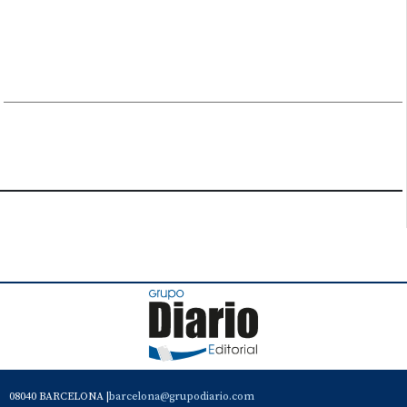
08040 BARCELONA |
barcelona@grupodiario.com