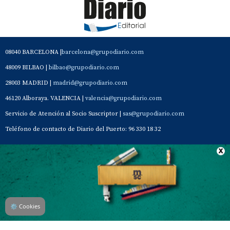
08040 BARCELONA |
barcelona@grupodiario.com
48009 BILBAO |
bilbao@grupodiario.com
28003 MADRID |
madrid@grupodiario.com
46120 Alboraya. VALENCIA |
valencia@grupodiario.com
Servicio de Atención al Socio Suscriptor |
sas@grupodiario.com
Teléfono de contacto de Diario del Puerto: 96 330 18 32
Contacto
Aviso Legal
Quiénes somos
Política de privacidad
⚙
Cookies