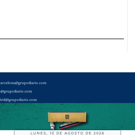
barcelona@grupodiario.com
ao@grupodiario.com
rid@grupodiario.com
ENCIA |
valencia@grupodiario.com
al Socio Suscriptor |
sas@grupodiario.com
de Diario del Puerto: 96 330 18 32
LUNES, 10 DE AGOSTO DE 2026