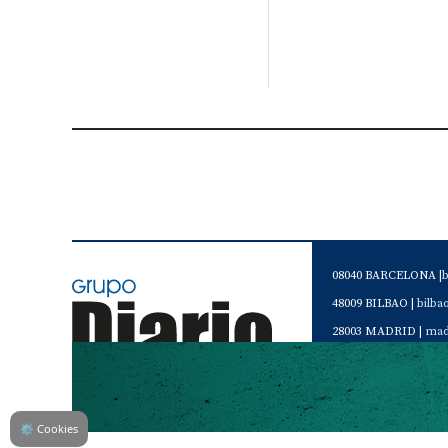
08040 BARCELONA |
48009 BILBAO |
bilb
28003 MADRID |
mad
46120 Alboraya. VAL
Servicio de Atención 
Teléfono de contacto 
⚙
Cookies