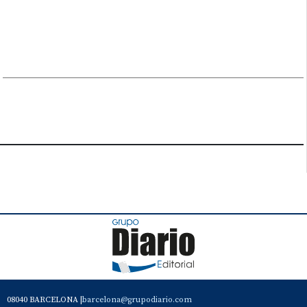
08040 BARCELONA |
barcelona@grupodiario.com