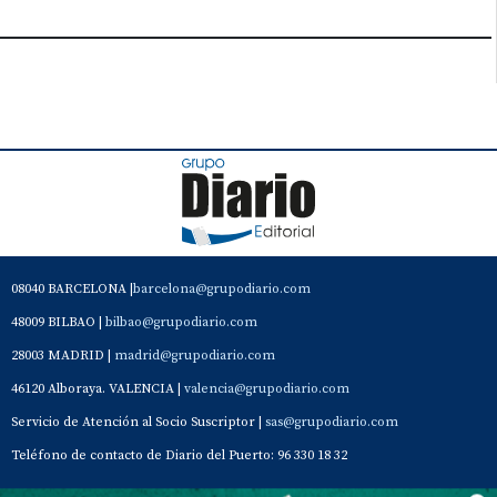
08040 BARCELONA |
barcelona@grupodiario.com
48009 BILBAO |
bilbao@grupodiario.com
28003 MADRID |
madrid@grupodiario.com
46120 Alboraya. VALENCIA |
valencia@grupodiario.com
Servicio de Atención al Socio Suscriptor |
sas@grupodiario.com
Teléfono de contacto de Diario del Puerto: 96 330 18 32