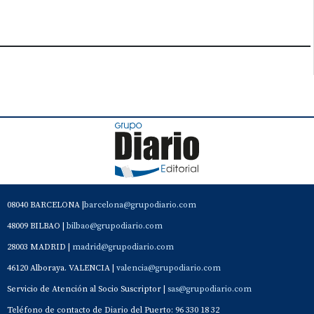
08040 BARCELONA |
barcelona@grupodiario.com
48009 BILBAO |
bilbao@grupodiario.com
28003 MADRID |
madrid@grupodiario.com
46120 Alboraya. VALENCIA |
valencia@grupodiario.com
Servicio de Atención al Socio Suscriptor |
sas@grupodiario.com
Teléfono de contacto de Diario del Puerto: 96 330 18 32