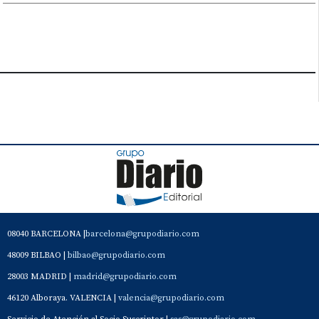
08040 BARCELONA |
barcelona@grupodiario.com
48009 BILBAO |
bilbao@grupodiario.com
28003 MADRID |
madrid@grupodiario.com
46120 Alboraya. VALENCIA |
valencia@grupodiario.com