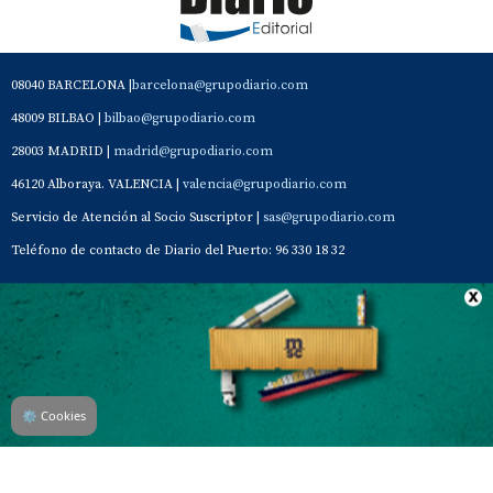
08040 BARCELONA |
barcelona@grupodiario.com
48009 BILBAO |
bilbao@grupodiario.com
28003 MADRID |
madrid@grupodiario.com
46120 Alboraya. VALENCIA |
valencia@grupodiario.com
Servicio de Atención al Socio Suscriptor |
sas@grupodiario.com
Teléfono de contacto de Diario del Puerto: 96 330 18 32
Contacto
Aviso Legal
Quiénes somos
Política de privacidad
⚙
Cookies