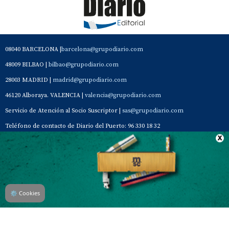
08040 BARCELONA |
barcelona@grupodiario.com
48009 BILBAO |
bilbao@grupodiario.com
28003 MADRID |
madrid@grupodiario.com
46120 Alboraya. VALENCIA |
valencia@grupodiario.com
Servicio de Atención al Socio Suscriptor |
sas@grupodiario.com
Teléfono de contacto de Diario del Puerto: 96 330 18 32
Contacto
Aviso Legal
Quiénes somos
Política de privacidad
⚙
Cookies