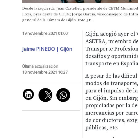
Desde la izquierda: Juan Castellet, presidente de CETM Multimo
Roza, presidente de CETM; Jorge García, viceconsejero de Infrae
general de la Cámara de Gijón. Foto J.P.
19 noviembre 2021 01:00
Gijón acogió ayer el
ASETRA, miembro de
Jaime PINEDO | Gijón
Transporte Profesio
desafíos y oportunid
transporte en España
Última actualización
18 noviembre 2021 16:27
A pesar de las dificu
modos de transporte, 
para el impulso de l
en Gijón. Sin embarg
propiciadas por la de
mercancías por carre
de conductores, exig
públicas, etc.