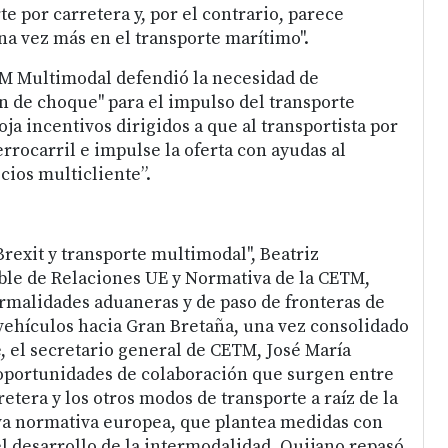
e por carretera y, por el contrario, parece
na vez más en el transporte marítimo".
TM Multimodal defendió la necesidad de
 de choque" para el impulso del transporte
a incentivos dirigidos a que al transportista por
ferrocarril e impulse la oferta con ayudas al
cios multicliente”.
"Brexit y transporte multimodal", Beatriz
ble de Relaciones UE y Normativa de la CETM,
ormalidades aduaneras y de paso de fronteras de
 vehículos hacia Gran Bretaña, una vez consolidado
e, el secretario general de CETM, José María
 oportunidades de colaboración que surgen entre
retera y los otros modos de transporte a raíz de la
va normativa europea, que plantea medidas con
l desarrollo de la intermodalidad. Quijano repasó