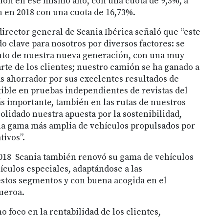
ión en ese mismo año, con una cuota de 9,3%, a
 en 2018 con una cuota de 16,73%.
director general de Scania Ibérica señaló que “este
o clave para nosotros por diversos factores: se
nto de nuestra nueva generación, con una muy
rte de los clientes; nuestro camión se ha ganado a
ás ahorrador por sus excelentes resultados de
ble en pruebas independientes de revistas del
ás importante, también en las rutas de nuestros
solidado nuestra apuesta por la sostenibilidad,
la gama más amplia de vehículos propulsados por
tivos”.
2018 Scania también renovó su gama de vehículos
ículos especiales, adaptándose a las
estos segmentos y con buena acogida en el
ueroa.
foco en la rentabilidad de los clientes,