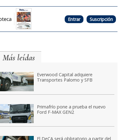
oteca
Entrar
Suscripción
Más leídas
Everwood Capital adquiere
Transportes Palomo y SFB
Primafrío pone a prueba el nuevo
Ford F-MAX GEN2
El DeCA será obligatorio a partir del