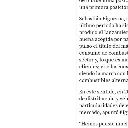
de una séptima posic
una primera posición
Sebastián Figueroa, 
último periodo ha sid
produjo el lanzamie
buena acogida por pa
pulso el título del m
consumo de combusti
sector y, lo que es m
clientes; y se ha con
siendo la marca con 
combustibles alterna
En este sentido, en 
de distribución y veh
particularidades de 
mercado, apuntó Fig
“Hemos puesto mucho 