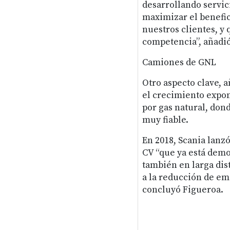
desarrollando servic
maximizar el benefici
nuestros clientes, y
competencia”, añadió 
Camiones de GNL
Otro aspecto clave, a
el crecimiento expon
por gas natural, don
muy fiable.
En 2018, Scania lanz
CV “que ya está demo
también en larga dist
a la reducción de emi
concluyó Figueroa.