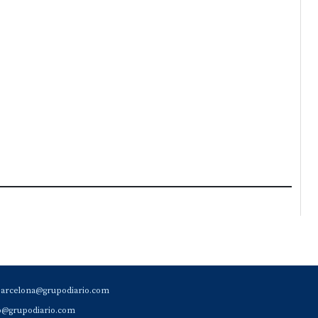
barcelona@grupodiario.com
ao@grupodiario.com