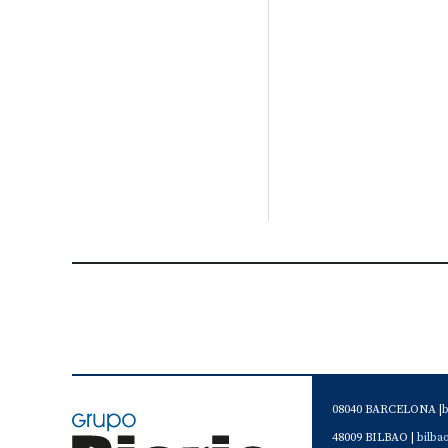
08040 BARCELONA |
48009 BILBAO |
bilb