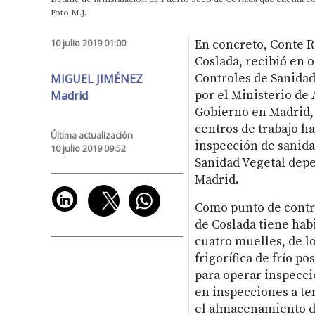
Foto M.J.
10 julio 2019 01:00
En concreto, Conte Ra
Coslada, recibió en 
MIGUEL JIMÉNEZ
Controles de Sanidad
Madrid
por el Ministerio de
Gobierno en Madrid, 
centros de trabajo ha
Última actualización
inspección de sanida
10 julio 2019 09:52
Sanidad Vegetal depe
Madrid.
Como punto de contro
de Coslada tiene hab
cuatro muelles, de l
frigorífica de frío po
para operar inspecci
en inspecciones a te
el almacenamiento de