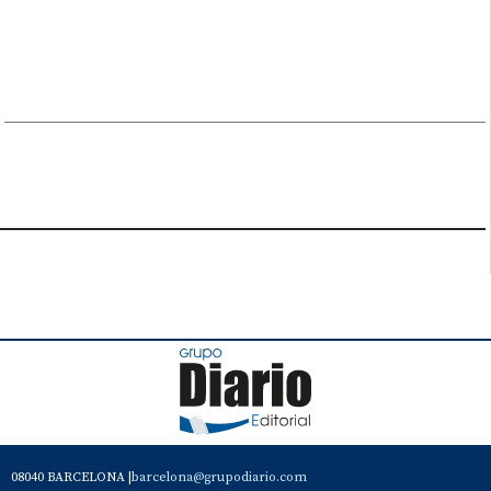
08040 BARCELONA |
barcelona@grupodiario.com