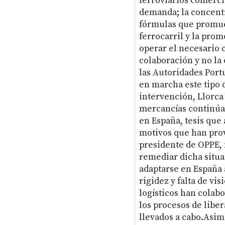
ferroviarios comerci
demanda; la concentr
fórmulas que promuev
ferrocarril y la pro
operar el necesario 
colaboración y no la
las Autoridades Port
en marcha este tipo d
intervención, Llorca 
mercancías continúa 
en España, tesis que 
motivos que han prov
presidente de OPPE, 
remediar dicha situac
adaptarse en España 
rigidez y falta de vi
logísticos han colabor
los procesos de libe
llevados a cabo.Asim