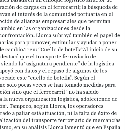
ales basada en un enfoque logístico atractor de
ación de cargas en el ferrocarril; la búsqueda de
an el interés de la comunidad portuaria en el
moción de alianzas empresariales que permitan
cambio en las organizaciones desde la
 confrontación. Llorca subrayó también el papel de
uarias para promover, estimular y ayudar a poner
e cambio.Tren: “Cuello de botella”Al inicio de su
destacó que el transporte ferroviario de
siendo la “asignatura pendiente” de la logística
apoyó con datos y el repaso de algunos de los
ocado este “cuello de botella”. Según el
no solo pocas veces se han tomado medidas para
ión sino que el ferrocarril “no ha sabido
a la nueva organización logística, adoleciendo de
sión”. Tampoco, según Llorca, los operadores
ado a paliar está situación, ni la falta de éxito de
ralización del transporte ferroviario de mercancías
ismo, en su análisis Llorca lamentó que en España