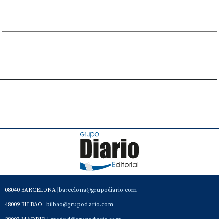
08040 BARCELONA |
barcelona@grupodiario.com
48009 BILBAO |
bilbao@grupodiario.com