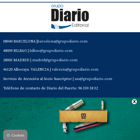
08040 BARCELONA |
barcelona@grupodiario.com
48009 BILBAO |
bilbao@grupodiario.com
28003 MADRID |
madrid@grupodiario.com
46120 Alboraya. VALENCIA |
valencia@grupodiario.com
Servicio de Atención al Socio Suscriptor |
sas@grupodiario.com
Teléfono de contacto de Diario del Puerto: 96 330 18 32
Contacto
Aviso Legal
Quiénes somos
Política de privacidad
⚙
Cookies