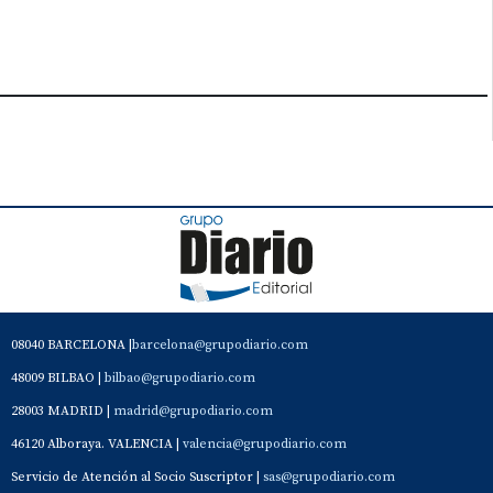
08040 BARCELONA |
barcelona@grupodiario.com
48009 BILBAO |
bilbao@grupodiario.com
28003 MADRID |
madrid@grupodiario.com
46120 Alboraya. VALENCIA |
valencia@grupodiario.com
Servicio de Atención al Socio Suscriptor |
sas@grupodiario.com