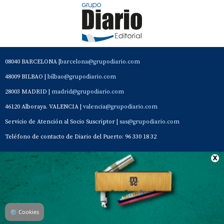
08040 BARCELONA |
barcelona@grupodiario.com
48009 BILBAO |
bilbao@grupodiario.com
28003 MADRID |
madrid@grupodiario.com
46120 Alboraya. VALENCIA |
valencia@grupodiario.com
Servicio de Atención al Socio Suscriptor |
sas@grupodiario.com
Teléfono de contacto de Diario del Puerto: 96 330 18 32
Contacto
Aviso Legal
Quiénes somos
Política de privacidad
⚙
Cookies