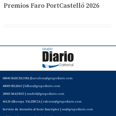
Premios Faro PortCastelló 2026
08040 BARCELONA |
barcelona@grupodiario.com
48009 BILBAO |
bilbao@grupodiario.com
28003 MADRID |
madrid@grupodiario.com
46120 Alboraya. VALENCIA |
valencia@grupodiario.com
Servicio de Atención al Socio Suscriptor |
sas@grupodiario.com