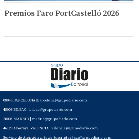
Premios Faro PortCastelló 2026
08040 BARCELONA |
barcelona@grupodiario.com
48009 BILBAO |
bilbao@grupodiario.com
28003 MADRID |
madrid@grupodiario.com
46120 Alboraya. VALENCIA |
valencia@grupodiario.com
Servicio de Atención al Socio Suscriptor |
sas@grupodiario.com