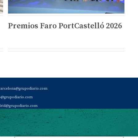
Premios Faro PortCastelló 2026
barcelona@grupodiario.com
ao@grupodiario.com
rid@grupodiario.com
ENCIA |
valencia@grupodiario.com
al Socio Suscriptor |
sas@grupodiario.com
de Diario del Puerto: 96 330 18 32