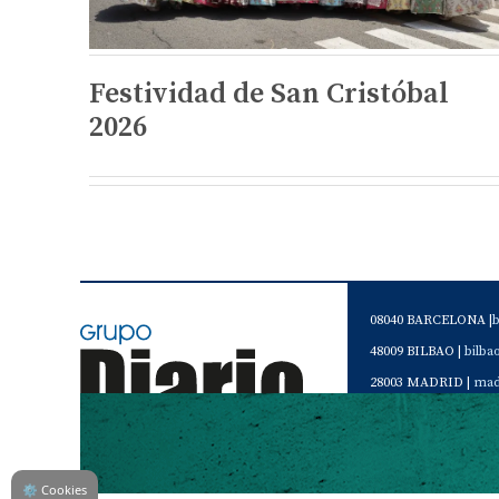
Festividad de San Cristóbal
2026
08040 BARCELONA |
48009 BILBAO |
bilb
28003 MADRID |
mad
46120 Alboraya. VAL
Servicio de Atención 
Teléfono de contacto 
⚙
Cookies