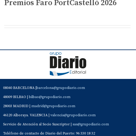
Premios Faro PortCastelló 2026
08040 BARCELONA |
barcelona@grupodiario.com
48009 BILBAO |
bilbao@grupodiario.com
28003 MADRID |
madrid@grupodiario.com
46120 Alboraya. VALENCIA |
valencia@grupodiario.com
Servicio de Atención al Socio Suscriptor |
sas@grupodiario.com
Teléfono de contacto de Diario del Puerto: 96 330 18 32