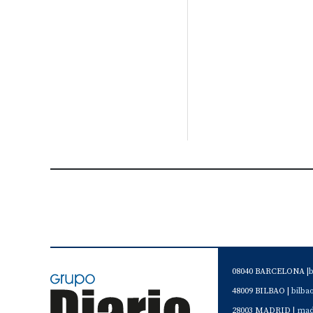
08040 BARCELONA |
48009 BILBAO |
bilb
28003 MADRID |
mad