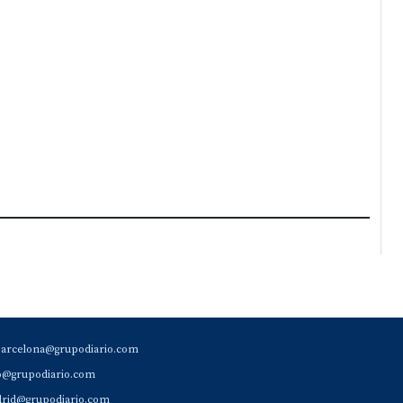
barcelona@grupodiario.com
ao@grupodiario.com
rid@grupodiario.com