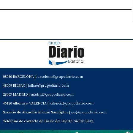
08040 BARCELONA |
barcelona@grupodiario.com
48009 BILBAO |
bilbao@grupodiario.com
28003 MADRID |
madrid@grupodiario.com
46120 Alboraya. VALENCIA |
valencia@grupodiario.com
Servicio de Atención al Socio Suscriptor |
sas@grupodiario.com
Teléfono de contacto de Diario del Puerto: 96 330 18 32