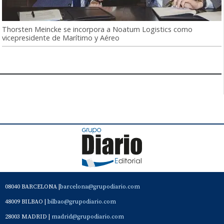
Thorsten Meincke se incorpora a Noatum Logistics como
vicepresidente de Marítimo y Aéreo
08040 BARCELONA |
barcelona@grupodiario.com
48009 BILBAO |
bilbao@grupodiario.com
28003 MADRID |
madrid@grupodiario.com