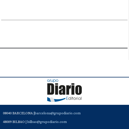
08040 BARCELONA |
barcelona@grupodiario.com
48009 BILBAO |
bilbao@grupodiario.com