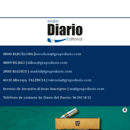
08040 BARCELONA |
barcelona@grupodiario.com
48009 BILBAO |
bilbao@grupodiario.com
28003 MADRID |
madrid@grupodiario.com
46120 Alboraya. VALENCIA |
valencia@grupodiario.com
Servicio de Atención al Socio Suscriptor |
sas@grupodiario.com
Teléfono de contacto de Diario del Puerto: 96 330 18 32
Contacto
Aviso Legal
Quiénes somos
Política de privacidad