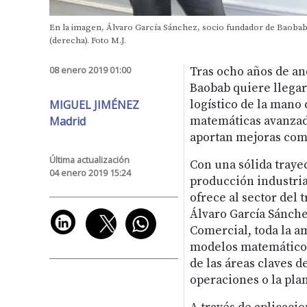
En la imagen, Álvaro García Sánchez, socio fundador de Baobab 
(derecha). Foto M.J.
08 enero 2019 01:00
Tras ocho años de an
Baobab quiere llegar
MIGUEL JIMÉNEZ
logístico de la mano
Madrid
matemáticas avanzada
aportan mejoras comp
Última actualización
Con una sólida traye
04 enero 2019 15:24
producción industria
ofrece al sector del 
Álvaro García Sánchez
Comercial, toda la a
modelos matemáticos 
de las áreas claves de
operaciones o la plan