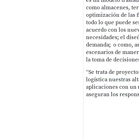
es un modelo traslada
como almacenes, term
optimización de las 
todo lo que puede se
acuerdo con los nue
necesidades; el dise
demanda; o como, ase
escenarios de manera
la toma de decisiones
“Se trata de proyect
logística nuestras al
aplicaciones con un r
aseguran los respons