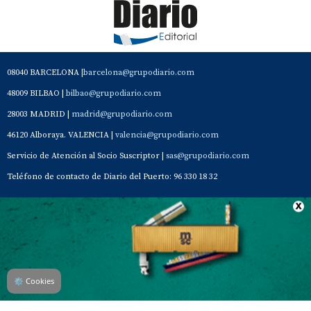
08040 BARCELONA |
barcelona@grupodiario.com
48009 BILBAO |
bilbao@grupodiario.com
28003 MADRID |
madrid@grupodiario.com
46120 Alboraya. VALENCIA |
valencia@grupodiario.com
Servicio de Atención al Socio Suscriptor |
sas@grupodiario.com
Teléfono de contacto de Diario del Puerto: 96 330 18 32
Contacto
Aviso Legal
Quiénes somos
Política de privacidad
⚙
Cookies