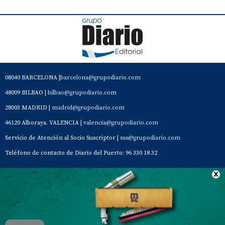
08040 BARCELONA |
barcelona@grupodiario.com
48009 BILBAO |
bilbao@grupodiario.com
28003 MADRID |
madrid@grupodiario.com
46120 Alboraya. VALENCIA |
valencia@grupodiario.com
Servicio de Atención al Socio Suscriptor |
sas@grupodiario.com
Teléfono de contacto de Diario del Puerto: 96 330 18 32
Contacto
Aviso Legal
Quiénes somos
Política de privacidad