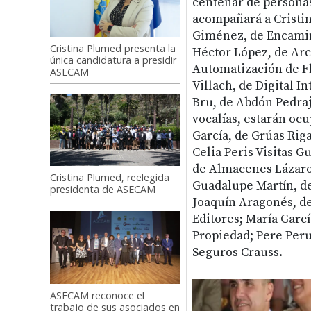
centenar de personas,
acompañará a Cristin
Giménez, de Encamin
Cristina Plumed presenta la
Héctor López, de Arc
única candidatura a presidir
Automatización de Fl
ASECAM
Villach, de Digital In
Bru, de Abdón Pedraja
vocalías, estarán oc
García, de Grúas Riga
Celia Peris Visitas G
de Almacenes Lázaro
Cristina Plumed, reelegida
Guadalupe Martín, de
presidenta de ASECAM
Joaquín Aragonés, de
Editores; María Garcí
Propiedad; Pere Peru
Seguros Crauss.
ASECAM reconoce el
trabajo de sus asociados en