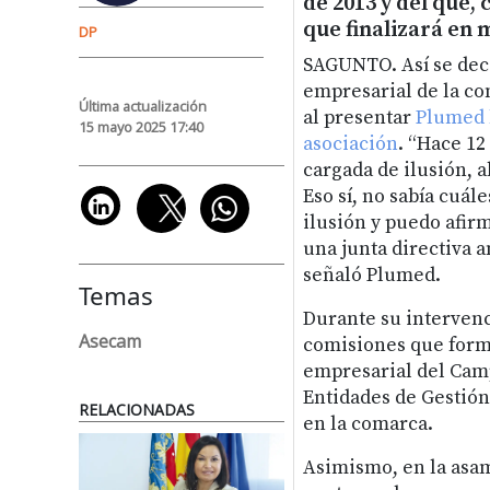
de 2013 y del que,
que finalizará en 
DP
SAGUNTO. Así se deci
empresarial de la co
Última actualización
al presentar
Plumed l
15 mayo 2025 17:40
asociación
. “Hace 12
cargada de ilusión, a
Eso sí, no sabía cuá
ilusión y puedo afirm
una junta directiva a
señaló Plumed.
Temas
Durante su intervenci
Asecam
comisiones que forma
empresarial del Camp
Entidades de Gestión
RELACIONADAS
en la comarca.
Asimismo, en la asam