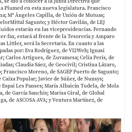
 se dio a conocer a la Junta Directiva que
a Plumed en esta nueva legislatura. Francisco
a; Mª Ángeles Capilla, de Unión de Mutuas;
elorMittal Sagunto; y Héctor Gavilán, de LEJ
uidos estarán en las vicepresidencias. Fernando
ter-fax, estará al frente de la Tesorería y Amparo
s Littler, será la Secretaria. En cuanto a las
upadas por: Eva Rodríguez, de VI2Web; Ignasi
r; Carlos Artigues, de Zuvamesa; Celia Peris, de
uiadas; Claudia Sáez, de Geocivil; Cristina Lázaro,
; Francisco Moreno, de SAGEP Puerto de Sagunto;
 Caixa Popular; Javier de Súñer, de Nunsys;
 Espai Les Panses; María Albaicín Tudela, de Mola
a, de García Sanchis; Marisa Giral, de Global
ga, de ASCOSA-AVA; y Ventura Martínez, de