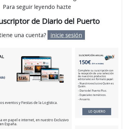
Para seguir leyendo hazte
uscriptor de Diario del Puerto
 tiene una cuenta?
inicie sesión
SUSCRIPCIÓN ANUAL
AL
150€
(IVA no incluido)
Complete su suscripción con
la recepción de una selección
de nuestros productos
ido)
editoriales en formato papel.
- Nuestro exclusivo Quién es
Quién.
- Diario del Puerto Plus.
- Especiales temáticos.
- Anuario.
s eventos y Fiestas de la Logística.
LO QUIERO
a en papel e internet, en nuestro Exclusivo
 en España.