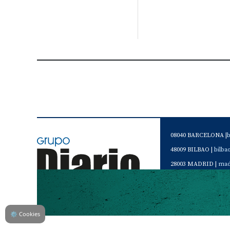
08040 BARCELONA |
48009 BILBAO |
bilb
28003 MADRID |
mad
46120 Alboraya. VAL
Servicio de Atención 
Teléfono de contacto 
⚙
Cookies