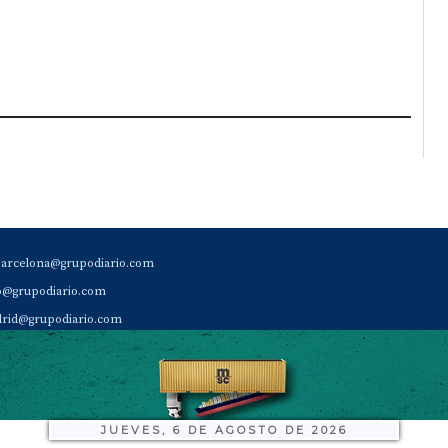
barcelona@grupodiario.com
ao@grupodiario.com
rid@grupodiario.com
ENCIA |
valencia@grupodiario.com
al Socio Suscriptor |
sas@grupodiario.com
de Diario del Puerto: 96 330 18 32
JUEVES, 6 DE AGOSTO DE 2026