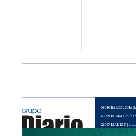
08040 BARCELONA |
48009 BILBAO |
bilb
28003 MADRID |
mad
46120 Alboraya. VAL