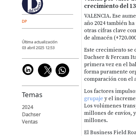
crecimiento del 13
VALENCIA. Ese aument
DP
año 2024 también ha 
otras cifras clave co
de almacén (+720.000
Última actualización
03 abril 2025 12:53
Este crecimiento se 
Dachser & Fercam Ita
primera vez en el bal
forma puramente org
comparación con el a
Los factores impulso
Temas
grupaje
y el incremen
Los volúmenes trans
2024
millones de envíos, y
Dachser
millones.
Ventas
El Business Field Roa