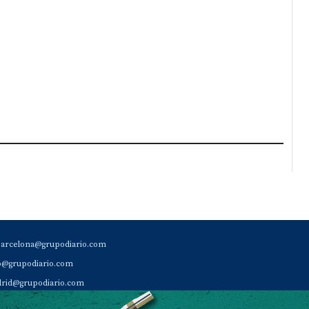
barcelona@grupodiario.com
ao@grupodiario.com
rid@grupodiario.com
ENCIA |
valencia@grupodiario.com