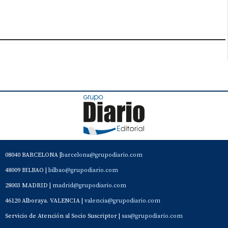
08040 BARCELONA |
barcelona@grupodiario.com
48009 BILBAO |
bilbao@grupodiario.com
28003 MADRID |
madrid@grupodiario.com
46120 Alboraya. VALENCIA |
valencia@grupodiario.com
Servicio de Atención al Socio Suscriptor |
sas@grupodiario.com