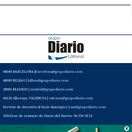
08040 BARCELONA |
barcelona@grupodiario.com
48009 BILBAO |
bilbao@grupodiario.com
28003 MADRID |
madrid@grupodiario.com
46120 Alboraya. VALENCIA |
valencia@grupodiario.com
Servicio de Atención al Socio Suscriptor |
sas@grupodiario.com
Teléfono de contacto de Diario del Puerto: 96 330 18 32
Contacto
Aviso Legal
Quiénes somos
Política de privacidad