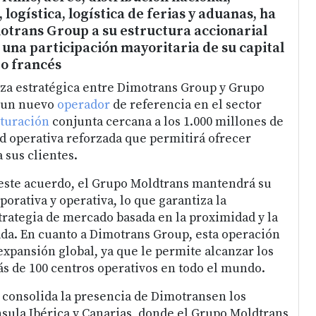
 logística, logística de ferias y aduanas, ha
otrans Group a su estructura accionarial
n una participación mayoritaria de su capital
po francés
za estratégica entre Dimotrans Group y Grupo
a un nuevo
operador
de referencia en el sector
cturación
conjunta cercana a los 1.000 millones de
d operativa reforzada que permitirá ofrecer
 sus clientes.
este acuerdo, el Grupo Moldtrans mantendrá su
porativa y operativa, lo que garantiza la
trategia de mercado basada en la proximidad y la
da. En cuanto a Dimotrans Group, esta operación
expansión global, ya que le permite alcanzar los
s de 100 centros operativos en todo el mundo.
n consolida la presencia de Dimotransen los
sula Ibérica y Canarias, donde el Grupo Moldtrans