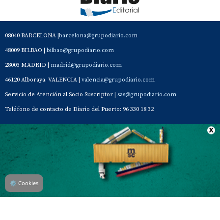
08040 BARCELONA |
barcelona@grupodiario.com
48009 BILBAO |
bilbao@grupodiario.com
28003 MADRID |
madrid@grupodiario.com
46120 Alboraya. VALENCIA |
valencia@grupodiario.com
Servicio de Atención al Socio Suscriptor |
sas@grupodiario.com
Teléfono de contacto de Diario del Puerto: 96 330 18 32
Contacto
Aviso Legal
Quiénes somos
Política de privacidad
⚙
Cookies