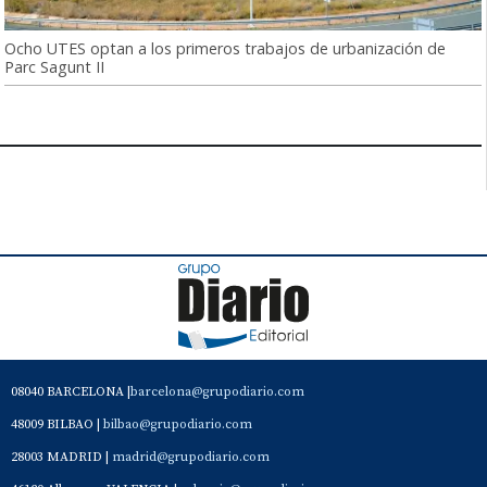
Ocho UTES optan a los primeros trabajos de urbanización de
Parc Sagunt II
08040 BARCELONA |
barcelona@grupodiario.com
48009 BILBAO |
bilbao@grupodiario.com
28003 MADRID |
madrid@grupodiario.com