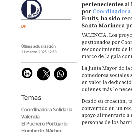
pertenecientes al 
por
Coordinadora 
Fruits, ha sido re
Santa Marinera por
DP
VALENCIA. Los proyec
gestionados por Coor
Última actualización
reconocimiento de la
31 marzo 2025 12:53
marco de la gala con
La Junta Mayor de l
comedores sociales s
en valor la dedicació
quienes más lo neces
Temas
Desde su creación, t
convertido en un rec
Coordinadora Solidaria
apoyo alimentario a 
Valencia
personas de los barri
El Puchero Portuario
Humberto Nácher