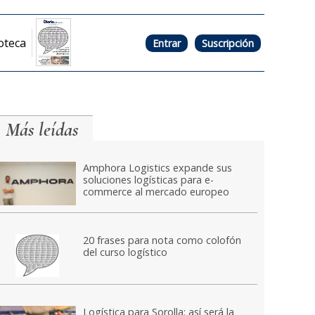
oteca
Entrar
Suscripción
Más leídas
Amphora Logistics expande sus
soluciones logísticas para e-
commerce al mercado europeo
20 frases para nota como colofón
del curso logístico
Logística para Sorolla: así será la