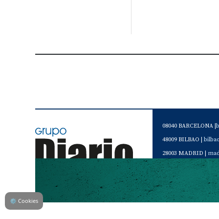
08040 BARCELONA |
48009 BILBAO |
bilb
28003 MADRID |
mad
46120 Alboraya. VAL
Servicio de Atención 
Teléfono de contacto 
⚙
Cookies