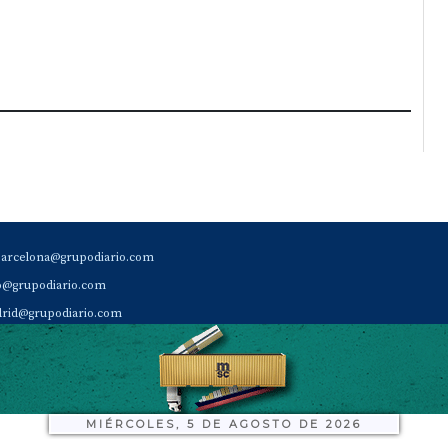
barcelona@grupodiario.com
ao@grupodiario.com
rid@grupodiario.com
ENCIA |
valencia@grupodiario.com
al Socio Suscriptor |
sas@grupodiario.com
de Diario del Puerto: 96 330 18 32
MIÉRCOLES, 5 DE AGOSTO DE 2026