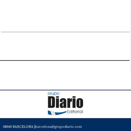
08040 BARCELONA |
barcelona@grupodiario.com